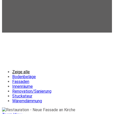
Referenzen
Zeige alle
Bodenbeläge
Fassaden
Innenräume
Renovation/Sanierung
Stuckateur
Wäremdämmung