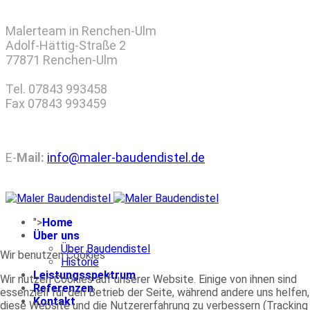
Malerteam in Renchen-Ulm
Adolf-Hättig-Straße 2
77871 Renchen-Ulm
Tel. 07843 993458
Fax 07843 993459
E-
Mail:
info@maler-baudendistel.de
© 2025 by Maler Baudendistel I
Datenschutzerklärung
">
Home
Über uns
Über Baudendistel
Wir benutzen Cookies
Historie
Leistungsspektrum
Wir nutzen Cookies auf unserer Website. Einige von ihnen sind
Referenzen
essenziell für den Betrieb der Seite, während andere uns helfen,
Kontakt
diese Website und die Nutzererfahrung zu verbessern (Tracking